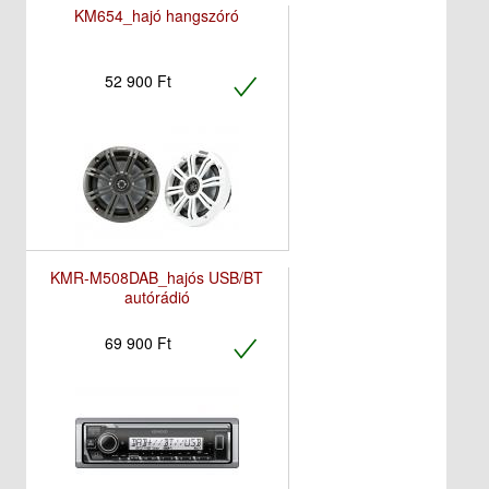
KM654_hajó hangszóró
52 900 Ft
KMR-M508DAB_hajós USB/BT
autórádió
69 900 Ft