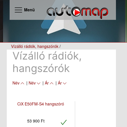
Menü
Vízálló rádiók, hangszórók
/
Vízálló rádiók,
hangszórók
Név
|
Név
|
Ár
|
Ár
CiX E50FM-S4 hangszóró
53 900 Ft