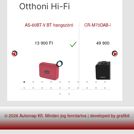
Otthoni Hi-Fi
AS-60BT-V BT hangszóró
CR-M70DAB-B_akkus rád
13 900 Ft
49 900 Ft
© 2026 Automap Kft. Minden jog fenntartva | developed by
grafibit