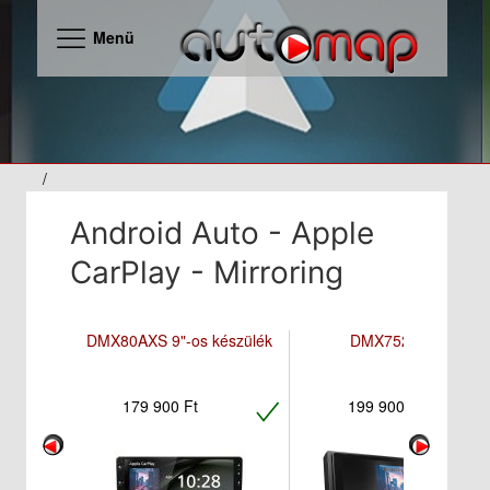
Menü
/
Android Auto - Apple
CarPlay - Mirroring
DMX80AXS 9"-os készülék
DMX7525DABS
179 900 Ft
199 900 Ft