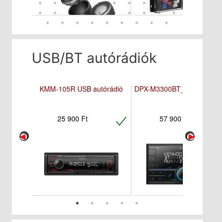
USB/BT autórádiók
KMM-105R USB autórádió
DPX-M3300BT_2DIN autórá
25 900 Ft
57 900 Ft