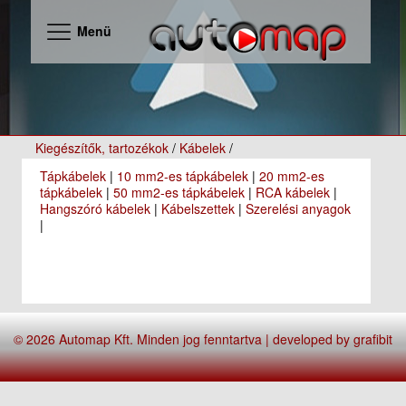
Menü
Kiegészítők, tartozékok
/
Kábelek
/
Tápkábelek
|
10 mm2-es tápkábelek
|
20 mm2-es
tápkábelek
|
50 mm2-es tápkábelek
|
RCA kábelek
|
Hangszóró kábelek
|
Kábelszettek
|
Szerelési anyagok
|
© 2026 Automap Kft. Minden jog fenntartva | developed by
grafibit