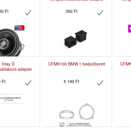
00 Ft
350 Ft
 Inlay D
CFMK100 BMW.1 beépítőszett
CFMK
atlakozó adapter
 Ft
5 190 Ft