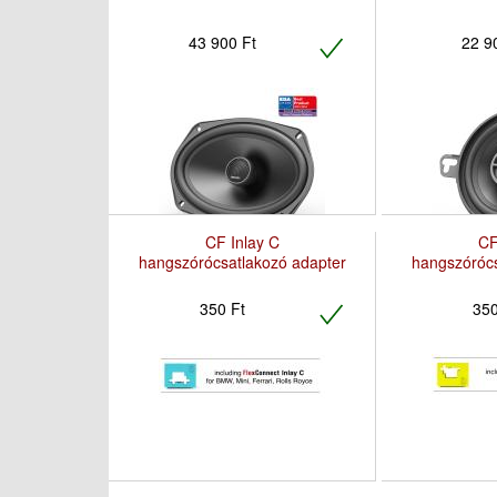
43 900 Ft
22 9
CF Inlay C
CF
hangszórócsatlakozó adapter
hangszórócs
350 Ft
350