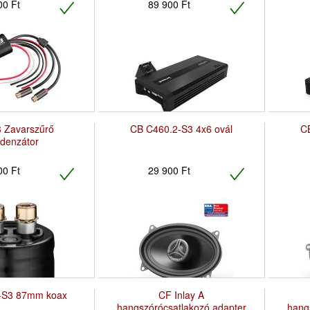
00 Ft
89 900 Ft
 Zavarszűrő
CB C460.2-S3 4x6 ovál
C
denzátor
00 Ft
29 900 Ft
-S3 87mm koax
CF Inlay A
hangszórócsatlakozó adapter
hang