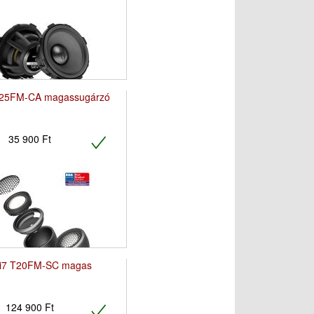
T25FM-CA magassugárzó
35 900 Ft
i7 T20FM-SC magas
124 900 Ft