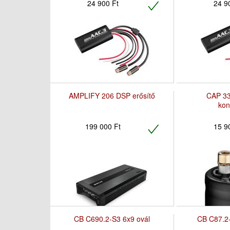
24 900 Ft
24 9
AMPLIFY 206 DSP erősítő
CAP 33
kon
199 000 Ft
15 9
CB C690.2-S3 6x9 ovál
CB C87.2