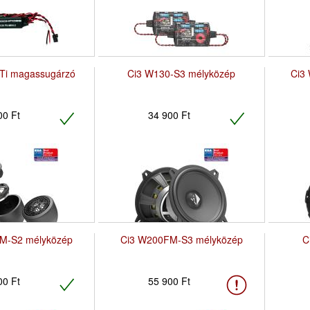
Ti magassugárzó
Ci3 W130-S3 mélyközép
Ci3
00 Ft
34 900 Ft
M-S2 mélyközép
Ci3 W200FM-S3 mélyközép
C
00 Ft
55 900 Ft