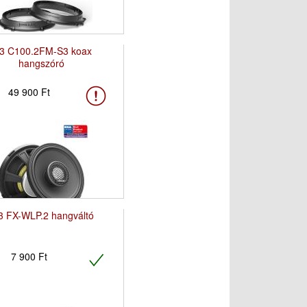
i3 C100.2FM-S3 koax
hangszóró
49 900 Ft
3 FX-WLP.2 hangváltó
7 900 Ft