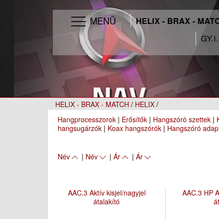
MENÜ
HELIX - BRAX - MAT
GY.I
HELIX - BRAX - MATCH
/
HELIX
/
Hangprocesszorok
|
Erősítők
|
Hangszóró szettek
|
hangsugárzók
|
Koax hangszórók
|
Hangszóró adap
Név
|
Név
|
Ár
|
Ár
AAC.3 Aktív kisjel/nagyjel
AAC.3 HP Ak
átalakító
á