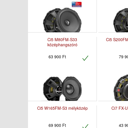
Ci5 M80FM-S33
Ci5 S200FM
középhangszóró
63 900 Ft
79 9
Ci5 W165FM-S3 mélyközép
Ci7 FX-U
69 900 Ft
43 9