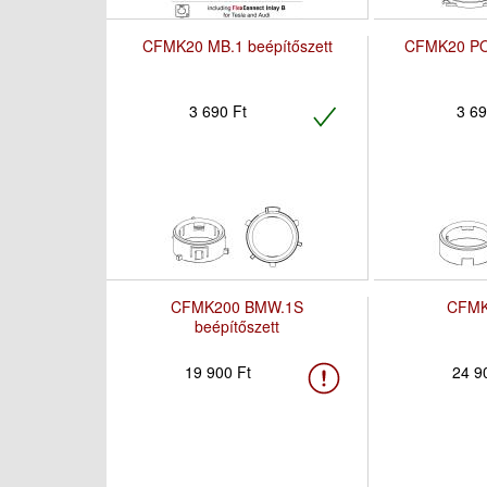
CFMK20 MB.1 beépítőszett
CFMK20 POR
3 690 Ft
3 69
CFMK200 BMW.1S
CFMK
beépítőszett
19 900 Ft
24 9