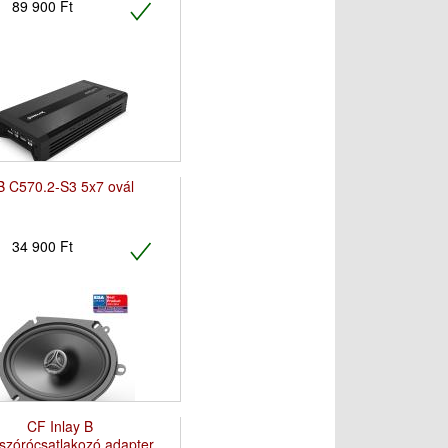
89 900 Ft
B C570.2-S3 5x7 ovál
34 900 Ft
CF Inlay B
szórócsatlakozó adapter