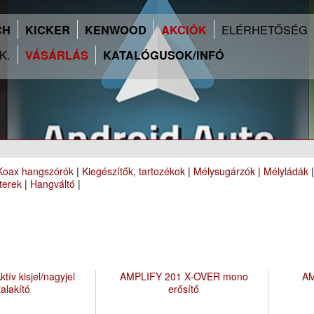
ELÉRHETŐSÉG
CH
KICKER
KENWOOD
AKCIÓK
.K.
VÁSÁRLÁS
KATALÓGUSOK/INFÓ
Koax hangszórók
|
Kiegészítők, tartozékok
|
Mélysugárzók
|
Mélyládák
terek
|
Hangváltó
|
tív kisjel/nagyjel
AMPLIFY 201 X-OVER mono
AM
talakító
erősítő