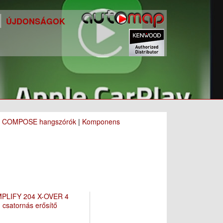
ÚJDONSÁGOK
|
COMPOSE hangszórók
|
Komponens
PLIFY 204 X-OVER 4
csatornás erősítő