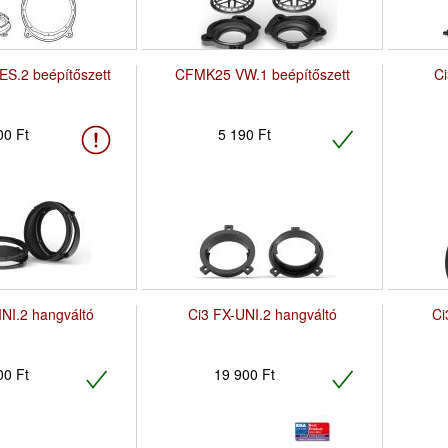
S.2 beépítőszett
CFMK25 VW.1 beépítőszett
C
00 Ft
5 190 Ft
NI.2 hangváltó
Ci3 FX-UNI.2 hangváltó
Ci
00 Ft
19 900 Ft