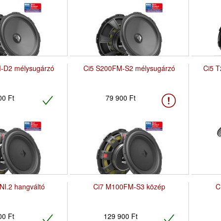
-D2 mélysugárzó
Ci5 S200FM-S2 mélysugárzó
Ci5 
00 Ft
79 900 Ft
NI.2 hangváltó
Ci7 M100FM-S3 közép
C
00 Ft
129 900 Ft