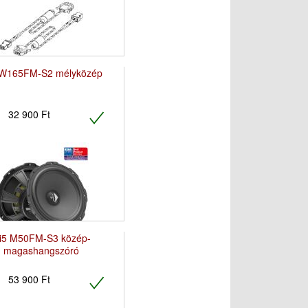
 W165FM-S2 mélyközép
32 900 Ft
i5 M50FM-S3 közép-
magashangszóró
53 900 Ft