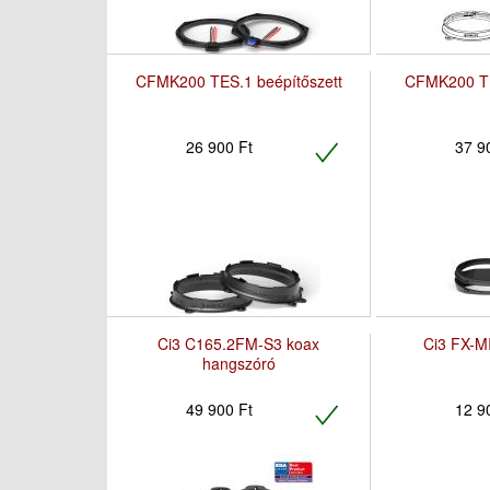
CFMK200 TES.1 beépítőszett
CFMK200 TE
26 900 Ft
37 9
Ci3 C165.2FM-S3 koax
Ci3 FX-MI
hangszóró
49 900 Ft
12 9