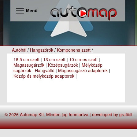
Menü
Autóhifi
/
Hangszórók
/
Komponens szett
/
16,5 cm szett
|
13 cm szett
|
10 cm-es szett
|
Magassugárzók
|
Középsugárzók
|
Mélyközép
sugárzók
|
Hangváltó
|
Magassugárzó adapterek
|
Közép és mélyközép adapterek
|
© 2026 Automap Kft. Minden jog fenntartva | developed by
grafibit