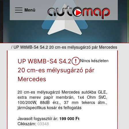
Menü
/ UP W8MB-S4 S4.2 20 cm-es mélysugárzó pár Mercedes
Nincs készleten
UP W8MB-S4 S4.2
20 cm-es mélysugárzó pár
Mercedes
20 cm-es mélysugárzó Mercedes autókba GLE,
extra merev papír membrán, 1x4 Ohm SVC,
100/200W, 88dB érz., 37 mm tekercs átm.,
járműspecifikus kosár és felfogatás
Javasolt fogyasztói ár:
199 000 Ft
Cikkszám:
03348