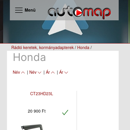
Menü
Rádió keretek, kormányadapterek
/
Honda
/
Honda
Név
|
Név
|
Ár
|
Ár
CT23HD23L
20 900 Ft