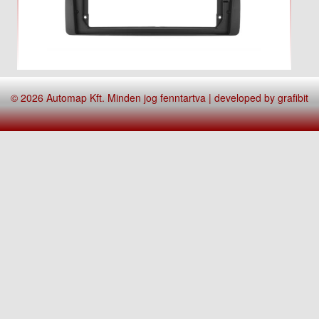
© 2026 Automap Kft. Minden jog fenntartva | developed by
grafibit