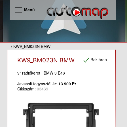
Menü
/ KW9_BM023N BMW
Raktáron
KW9_BM023N BMW
9” rádiókeret , BMW 3 E46
Javasolt fogyasztói ár:
13 900 Ft
Cikkszám:
03469