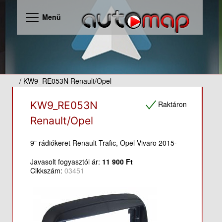
Menü
/ KW9_RE053N Renault/Opel
Raktáron
KW9_RE053N
Renault/Opel
9” rádiókeret Renault Trafic, Opel Vivaro 2015-
Javasolt fogyasztói ár:
11 900 Ft
Cikkszám:
03451