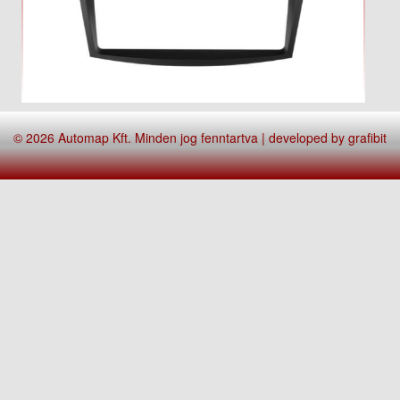
© 2026 Automap Kft. Minden jog fenntartva | developed by
grafibit