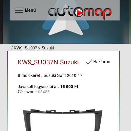
Menü
/ KW9_SU037N Suzuki
Raktáron
KW9_SU037N Suzuki
9 rádiókeret , Suzuki Swift 2010-17
Javasolt fogyasztói ár:
16 900 Ft
Cikkszám:
03485