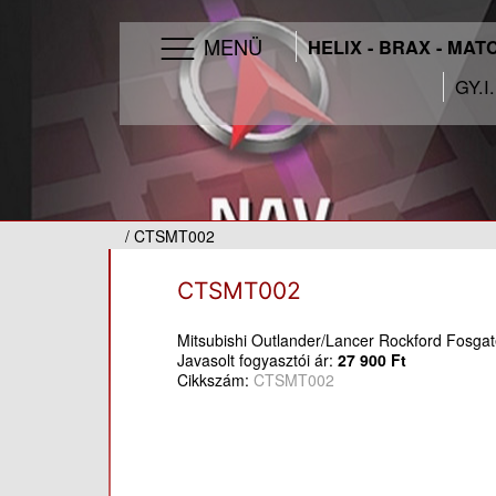
MENÜ
HELIX - BRAX - MAT
GY.I
/ CTSMT002
CTSMT002
Mitsubishi Outlander/Lancer Rockford Fosgat
Javasolt fogyasztói ár:
27 900 Ft
Cikkszám:
CTSMT002