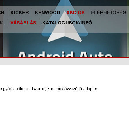
ELÉRHETŐSÉG
CH
KICKER
KENWOOD
AKCIÓK
.K.
VÁSÁRLÁS
KATALÓGUSOK/INFÓ
e gyári audió rendszerrel, kormánytávvezérlő adapter