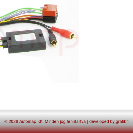
© 2026 Automap Kft. Minden jog fenntartva | developed by
grafibit