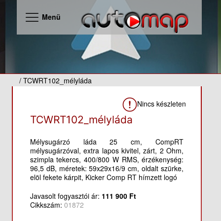
Menü
/ TCWRT102_mélyláda
Nincs készleten
TCWRT102_mélyláda
Mélysugárzó láda 25 cm, CompRT
mélysugárzóval, extra lapos kivitel, zárt, 2 Ohm,
szimpla tekercs, 400/800 W RMS, érzékenység:
96,5 dB, méretek: 59x29x16/9 cm, oldalt szürke,
elöl fekete kárpit, Kicker Comp RT hímzett logó
Javasolt fogyasztói ár:
111 900 Ft
Cikkszám:
01872