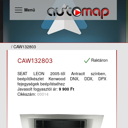
Menü
/ CAW132803
Raktáron
CAW132803
SEAT LEON 2005-től Antracit színben,
beépítőkészlet Kenwood DNX, DDX, DPX
fejegységek beépítéséhez
Javasolt fogyasztói ár:
9 900 Ft
Cikkszám:
00014