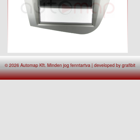
© 2026 Automap Kft. Minden jog fenntartva | developed by
grafibit