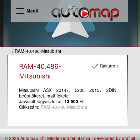
Menü
/ RAM-40.486-Mitsubishi
Raktáron
RAM-40.486-
Mitsubishi
Mitsubishi ASX 2014>, L200 2015> 2DIN
beépítőkeret, matt fekete
Javasolt fogyasztói ár:
13 900 Ft
Cikkszám:
RAM-40.486-Mitsubishi
© 2026 Automap Kft. Minden jog fenntartva | developed by
grafibit