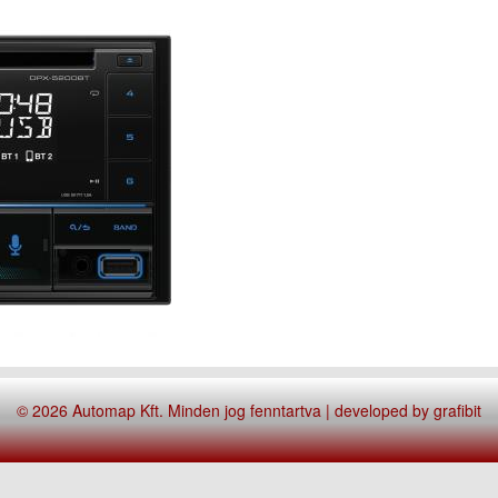
© 2026 Automap Kft. Minden jog fenntartva | developed by
grafibit