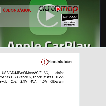
ÚJDONSÁGOK
Nincs készleten
ző), USB/CD/MP3/WMA/AAC/FLAC, 2 telefon
rosítás USB kábelen, zenelejátszás BT-on,
ekció, 2pár 2,5V RCA, 1,5A töltőáram,