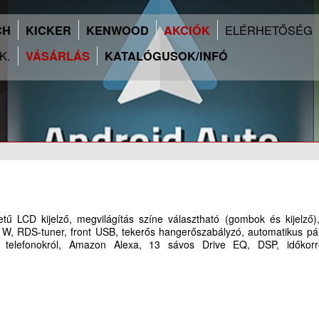
ELÉRHETŐSÉG
CH
KICKER
KENWOOD
AKCIÓK
.K.
VÁSÁRLÁS
KATALÓGUSOK/INFÓ
ó
tű LCD kijelző, megvilágítás színe választható (gombok és kijel
0 W, RDS-tuner, front USB, tekerős hangerőszabályzó, automatikus pá
d telefonokról, Amazon Alexa, 13 sávos Drive EQ, DSP, időkorr