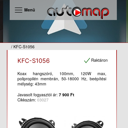
Menü
/ KFC-S1056
Raktáron
KFC-S1056
Koax hangszóró, 100mm, 120W max,
polipropilén membrán, 50-18000 Hz, beépítési
mélység: 43mm
Javasolt fogyasztói ár:
7 900 Ft
Cikkszám:
03027