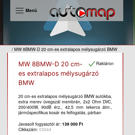
Menü
/ MW 8BMW-D 20 cm-es extralapos mélysugárzó BMW
Raktáron
MW 8BMW-D 20 cm-
es extralapos mélysugárzó
BMW
20 cm-es extralapos mélysugárzó BMW autókba,
extra merev üvegszál membrán, 2x2 Ohm DVC,
200/400W, 90dB érz., 42,5 mm tekercs átm.,
járműspecifikus kosár és felfogatás, párban
Javasolt fogyasztói ár:
139 000 Ft
Cikkszám:
03244