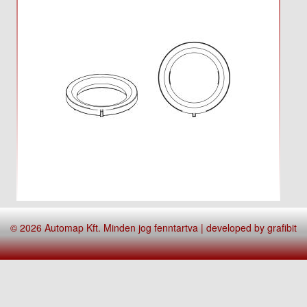
© 2026 Automap Kft. Minden jog fenntartva | developed by
grafibit