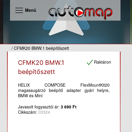
Menü
/ CFMK20 BMW.1 beépítőszett
Raktáron
CFMK20 BMW.1
beépítőszett
HELIX COMPOSE FlexMountKit20
magassugárzó beépítő adapter gyári helyre,
BMW és Mini
Javasolt fogyasztói ár:
3 690 Ft
Cikkszám:
03324