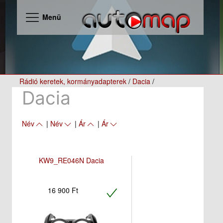
Menü
Rádió keretek, kormányadapterek
/
Dacia
/
Dacia
Név
|
Név
|
Ár
|
Ár
KW9_RE046N Dacia
16 900 Ft