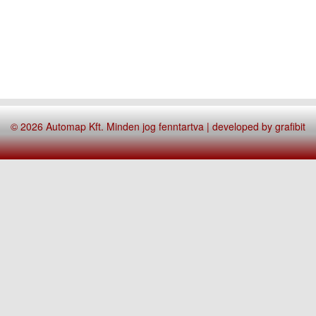
© 2026 Automap Kft. Minden jog fenntartva | developed by
grafibit