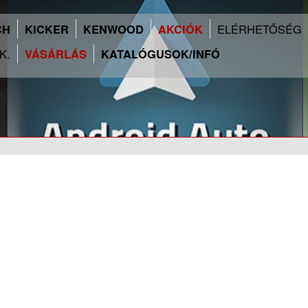
ELÉRHETŐSÉG
CH
KICKER
KENWOOD
AKCIÓK
.K.
VÁSÁRLÁS
KATALÓGUSOK/INFÓ