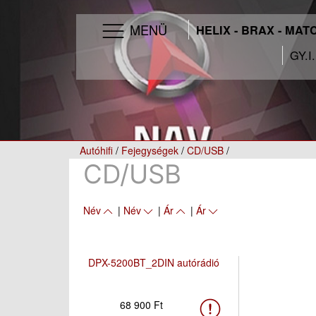
MENÜ
HELIX - BRAX - MAT
GY.I
Autóhifi
/
Fejegységek
/
CD/USB
/
CD/USB
Név
|
Név
|
Ár
|
Ár
DPX-5200BT_2DIN autórádió
68 900 Ft